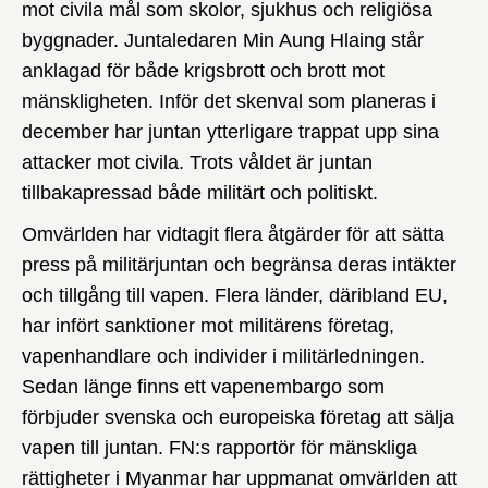
mot civila mål som skolor, sjukhus och religiösa
byggnader. Juntaledaren Min Aung Hlaing står
anklagad för både krigsbrott och brott mot
mänskligheten. Inför det skenval som planeras i
december har juntan ytterligare trappat upp sina
attacker mot civila. Trots våldet är juntan
tillbakapressad både militärt och politiskt.
Omvärlden har vidtagit flera åtgärder för att sätta
press på militärjuntan och begränsa deras intäkter
och tillgång till vapen. Flera länder, däribland EU,
har infört sanktioner mot militärens företag,
vapenhandlare och individer i militärledningen.
Sedan länge finns ett vapenembargo som
förbjuder svenska och europeiska företag att sälja
vapen till juntan. FN:s rapportör för mänskliga
rättigheter i Myanmar har uppmanat omvärlden att